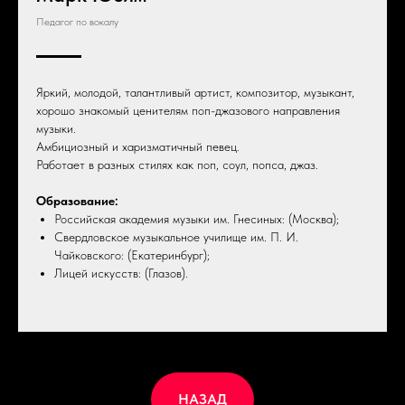
Педагог по вокалу
Яркий, молодой, талантливый артист, композитор, музыкант,
хорошо знакомый ценителям поп-джазового направления
музыки.
Амбициозный и харизматичный певец.
Работает в разных стилях как поп, соул, попса, джаз.
Образование:
Российская академия музыки им. Гнесиных: (Москва);
Свердловское музыкальное училище им. П. И.
Чайковского: (Екатеринбург);
Лицей искусств: (Глазов).
НАЗАД