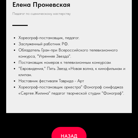
Елена Проневская
Педагог по сценическому мастерству
Хореограф-постановщик, педагог.
Заслуженный работник РФ.
Обладатель Гран-при Всероссийского телевизионного
конкурса, "Утренняя Звезда".
Постановщик номеров к телевизионным конкурсам
"Евровидения," Пять Звезд «Новая волна, к кинофильмам и
клипам.
Наставник фестиваля Таврида - Арт
Хореограф-постановщик оркестра" Фонограф симфоджаз
«Сергея Жилина" педагог творческой студии "Фонограф".
НАЗАД